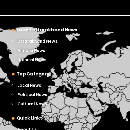
Latest uttarakhand News
Uttarakhand News
Almora News
Nainital News
Top Category
Local News
Political News
Cultural News
Quick Links
About Us