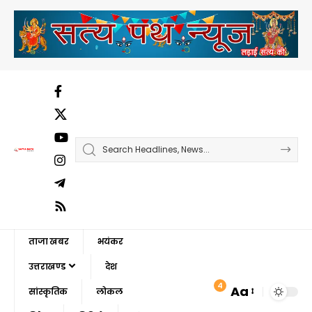
ताजा खबर
भयंकर
उत्तराखण्ड
देश
4
Aa
सांस्कृतिक
लोकल