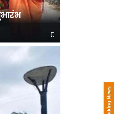
ुभारंभ
Women’s Welfare Organisation
Finalises Preparations for Two-Day
Sawan Fair in Almora