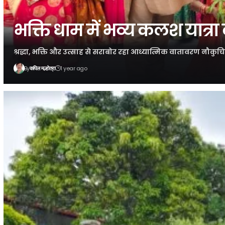
भक्ति धाम में भव्य कलश यात्र
श्रद्धा, भक्ति और उत्साह से सराबोर रहा आध्यात्मिक वातावरण नौकु
By
1 year ago
कपिल मल्होत्रा