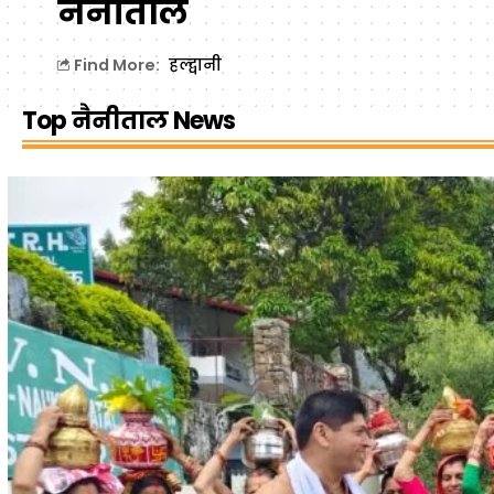
नैनीताल
हल्द्वानी
Find More:
Top नैनीताल News