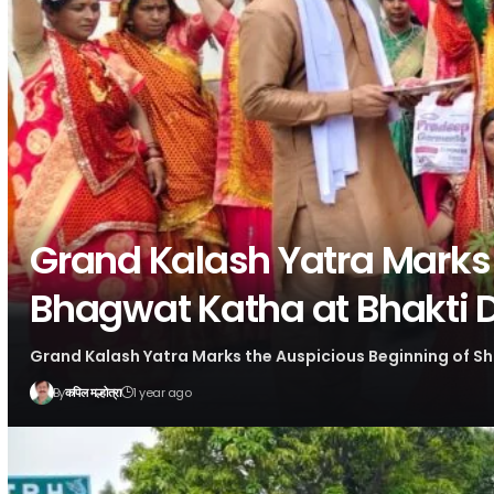
Grand Kalash Yatra Marks
Bhagwat Katha at Bhakti
Grand Kalash Yatra Marks the Auspicious Beginning of 
By
1 year ago
कपिल मल्होत्रा