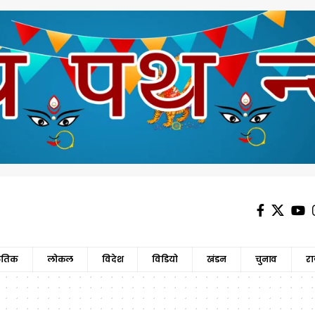
कृतिक
लोकल
विदेश
विडियो
खंडन
चुनाव
र