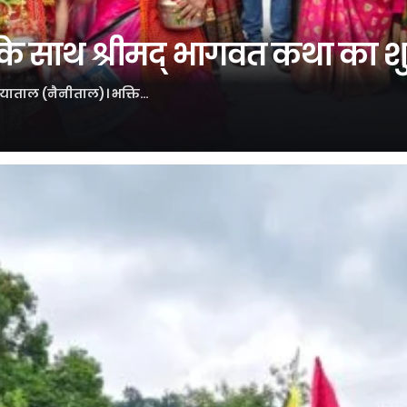
ा के साथ श्रीमद् भागवत कथा का श
चियाताल (नैनीताल)। भक्ति…