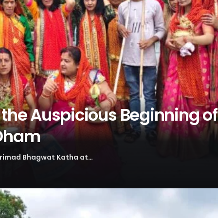
 the Auspicious Beginning o
 Dham
Shrimad Bhagwat Katha at…