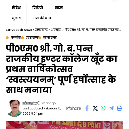
विदेश
विडियो
खंडन
चुनाव
राज की बात
Satyapath News
>
उत्तराखण्ड
>
अल्मोड़ा
>
पी०एम० श्री. गो. ब. पन्त राजकीय इण्टर कॉलेज खूँट का प्रथम वार्षिकोत्सव ‘स्वस्त्ययनम्’ पूर्ण हर्षोत्साह के साथ मनाया
अल्मोड़ा
उत्तराखण्ड
ताजा खबर
पी०एम० श्री. गो. ब. पन्त
राजकीय इण्टर कॉलेज खूँट का
प्रथम वार्षिकोत्सव
‘स्वस्त्ययनम्’ पूर्ण हर्षोत्साह के
साथ मनाया
1 year ago
कपिल मल्होत्रा
Share
Last updated: February 15,
2025 9:04 pm