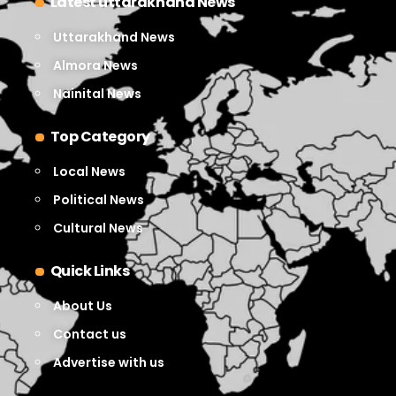
Latest uttarakhand News
Uttarakhand News
Almora News
Nainital News
Top Category
Local News
Political News
Cultural News
Quick Links
About Us
Contact us
Advertise with us