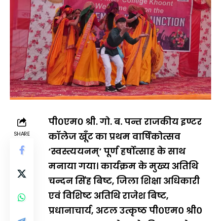
पी०एम० श्री. गो. ब. पन्त राजकीय इण्टर
SHARE
कॉलेज खूँट का प्रथम वार्षिकोत्सव
‘स्वस्त्ययनम्’ पूर्ण हर्षोत्साह के साथ
मनाया गया। कार्यक्रम के मुख्य अतिथि
चन्दन सिंह बिष्ट, जिला शिक्षा अधिकारी
एवं विशिष्ट अतिथि राजेश बिष्ट,
प्रधानाचार्य, अटल उत्कृष्ठ पी०एम० श्री०