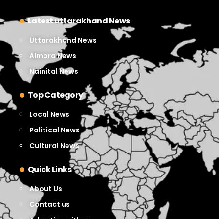
Latest uttarakhand News
Uttarakhand News
Almora News
Nainital News
Top Category
Local News
Political News
Cultural News
Quick Links
About Us
Contact us