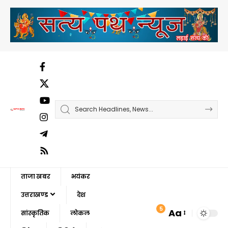
ताजा खबर
भयंकर
उत्तराखण्ड
देश
5
Aa
सांस्कृतिक
लोकल