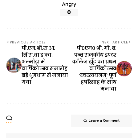
Angry
0
PREVIOUS ARTICLE
NEXT ARTICLE
पी.एम.श्री.रा.आ.
पी०एम० श्री. गो. ब.
सिं.रा.बा.इ.का.
पन्त राजकीय इण्टर
अल्मोड़ा में
कॉलेज खूँट का प्रथम
वार्षिकोत्सव समारोह
वार्षिकोत्सव
Nanda Devi Mela 2026 to
Showcase Kumaon’s Rich
बड़े धूमधाम से मनाया
‘स्वस्त्ययनम्’ पूर्ण
Folk Culture
गया
हर्षोत्साह के साथ
मनाया
Leave a Comment