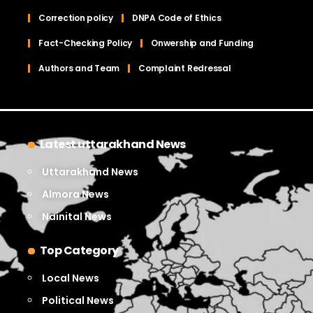
Correction policy
DNPA Code of Ethics
Fact-Checking Policy
Onwership and Funding
Authors and Team
Complaint Redressal
Latest uttarakhand News
Uttarakhand News
Almora News
Nainital News
Top Category
Local News
Political News