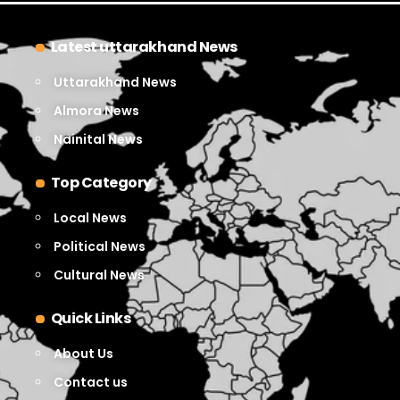
Latest uttarakhand News
Uttarakhand News
Almora News
Nainital News
Top Category
Local News
Political News
Cultural News
Quick Links
About Us
Contact us