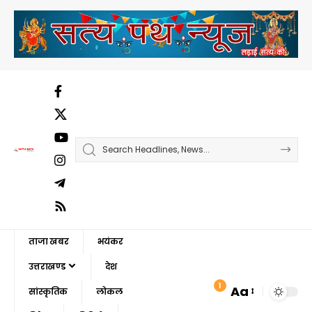
ताजा खबर
भयंकर
उत्तराखण्ड
देश
1
Aa
सांस्कृतिक
लोकल