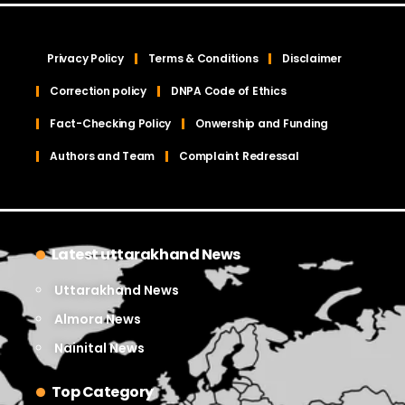
Privacy Policy
Terms & Conditions
Disclaimer
Correction policy
DNPA Code of Ethics
Fact-Checking Policy
Onwership and Funding
Authors and Team
Complaint Redressal
Latest uttarakhand News
Uttarakhand News
Almora News
Nainital News
Top Category