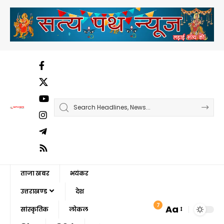
ताजा खबर
भयंकर
उत्तराखण्ड
देश
7
Aa
सांस्कृतिक
लोकल