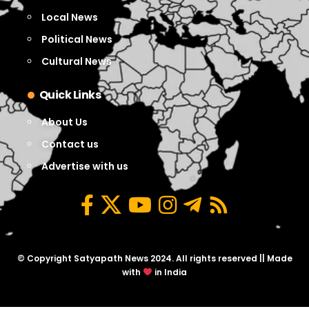
Local News
Political News
Cultural News
Quick Links
About Us
Contact us
Advertise with us
© Copyright Satyapath News 2024. All rights reserved || Made
with
in India