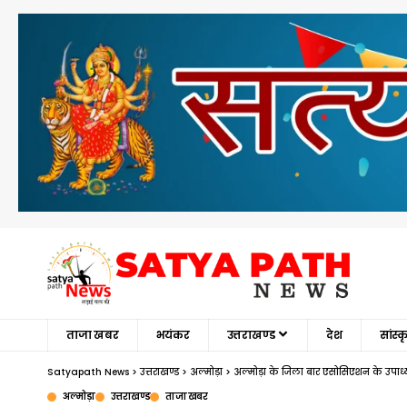
ताजा खबर
भयंकर
उत्तराखण्ड
देश
सांस्
Satyapath News
>
उत्तराखण्ड
>
अल्मोड़ा
>
अल्मोड़ा के जिला बार एसोसिएशन के उपाध्यक
अल्मोड़ा
उत्तराखण्ड
ताजा खबर