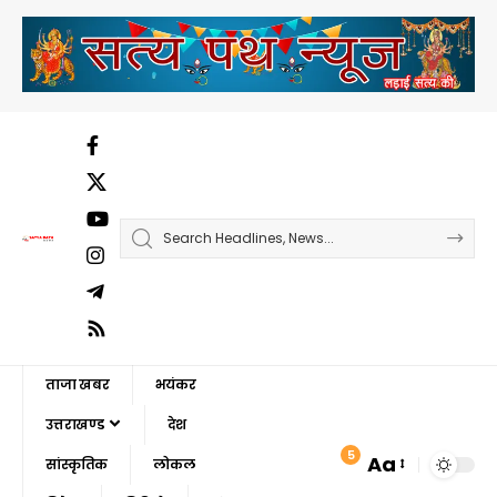
ताजा खबर
भयंकर
उत्तराखण्ड
देश
5
Aa
सांस्कृतिक
लोकल