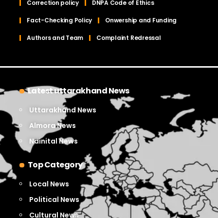
Correction policy
DNPA Code of Ethics
Fact-Checking Policy
Onwership and Funding
Authors and Team
Complaint Redressal
Latest uttarakhand News
Uttarakhand News
Almora News
Nainital News
Top Category
Local News
Political News
Cultural News