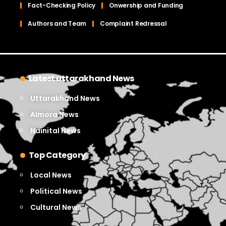
Fact-Checking Policy
Onwership and Funding
Authors and Team
Complaint Redressal
Latest uttarakhand News
Uttarakhand News
Almora News
Nainital News
Top Category
Local News
Political News
Cultural News