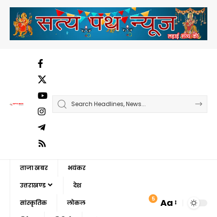
ताजा खबर
भयंकर
उत्तराखण्ड
देश
5
Aa
सांस्कृतिक
लोकल