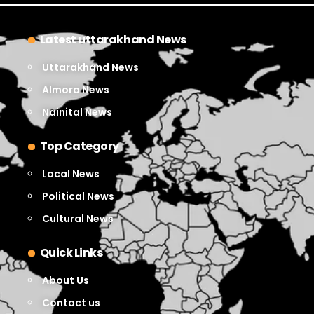
Latest uttarakhand News
Uttarakhand News
Almora News
Nainital News
Top Category
Local News
Political News
Cultural News
Quick Links
About Us
Contact us