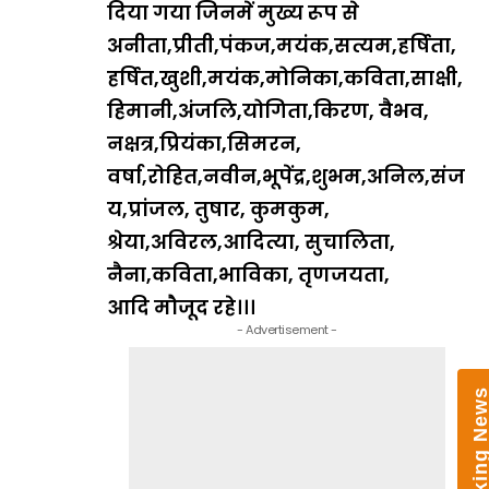
दिया गया जिनमें मुख्य रूप से
अनीता,प्रीती,पंकज,मयंक,सत्यम,हर्षिता,
हर्षित,खुशी,मयंक,मोनिका,कविता,साक्षी,
हिमानी,अंजलि,योगिता,किरण, वैभव,
नक्षत्र,प्रियंका,सिमरन,
वर्षा,रोहित,नवीन,भूपेंद्र,शुभम,अनिल,संज
य,प्रांजल, तुषार, कुमकुम,
श्रेया,अविरल,आदित्या, सुचालिता,
नैना,कविता,भाविका, तृणजयता,
आदि मौजूद रहे।।।
- Advertisement -
Breaking New